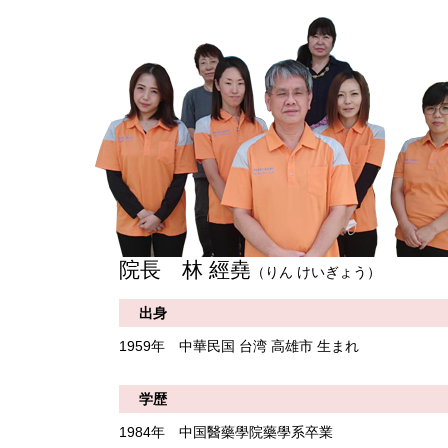
院長 林 經堯
（りん けいぎょう）
出身
1959年 中華民国 台湾 高雄市 生まれ
学歴
1984年 中国醫藥學院藥學系卒業