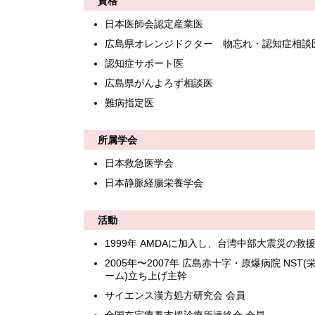
資格
日本医師会認定産業医
広島県オレンジドクター 物忘れ・認知症相談
認知症サポート医
広島県がんよろず相談医
難病指定医
所属学会
日本救急医学会
日本静脈経腸栄養学会
活動
1999年 AMDAに加入し、台湾中部大震災の救
2005年〜2007年 広島赤十字・原爆病院 NST
ーム)立ち上げ主幹
サイエンス漢方処方研究会 会員